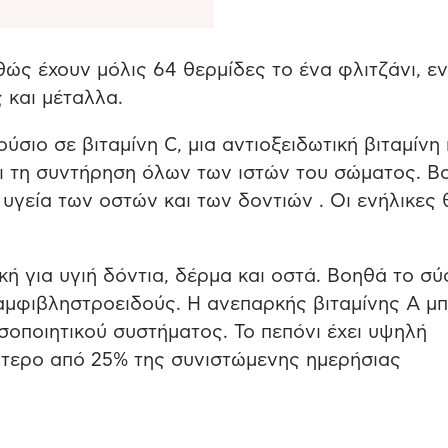
αθώς έχουν μόλις 64 θερμίδες το ένα φλιτζάνι, ε
 και μέταλλα.
ύσιο σε βιταμίνη C, μια αντιοξειδωτική βιταμίνη
αι τη συντήρηση όλων των ιστών του σώματος. Β
υγεία των οστών και των δοντιών . Οι ενήλικες 
ική για υγιή δόντια, δέρμα και οστά. Βοηθά το σ
μφιβληστροειδούς. Η ανεπαρκής βιταμίνης Α μπ
σοποιητικού συστήματος. Το πεπόνι έχει υψηλή
σότερο από 25% της συνιστώμενης ημερήσιας