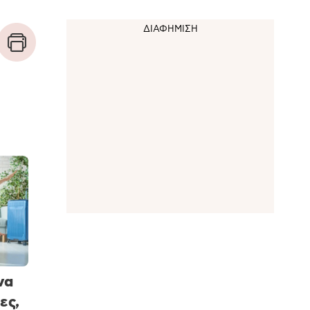
να
ες,