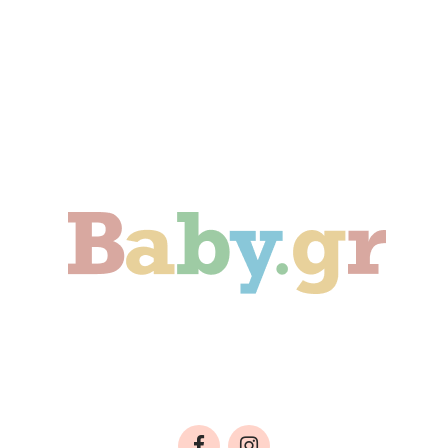
ιδί
Οικογένεια
Αληθινές Ιστορίες
C