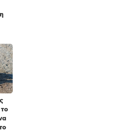
η
ς
 το
να
το