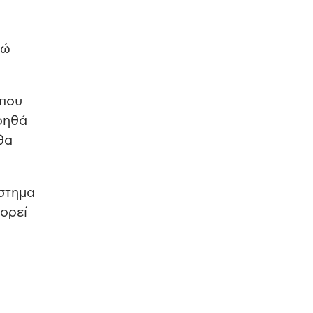
νώ
 που
οηθά
θα
ύστημα
ορεί