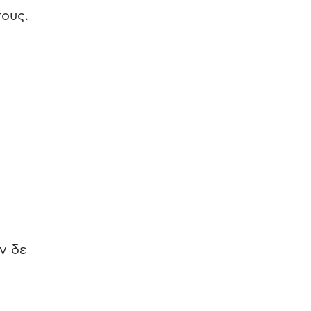
τους.
ν δε