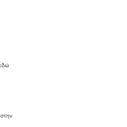
 εδώ
 στην