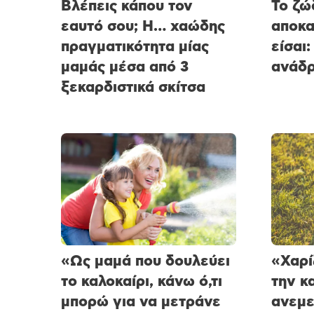
Βλέπεις κάπου τον
Το ζώ
εαυτό σου; Η… χαώδης
αποκα
πραγματικότητα μίας
είσαι:
μαμάς μέσα από 3
ανάδρ
ξεκαρδιστικά σκίτσα
«Ως μαμά που δουλεύει
«Χαρί
το καλοκαίρι, κάνω ό,τι
την κ
μπορώ για να μετράνε
ανεμε