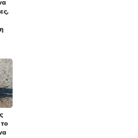
να
ες,
η
ς
 το
να