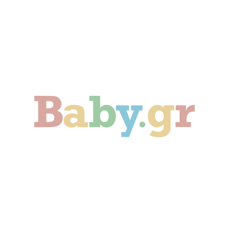
Γονιμότητα
Εγκυμοσύνη
Παιδί
Οικογένεια
Αληθινές Ιστορίες
Cute & Viral