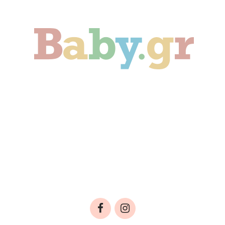
Γονιμότητα
Εγκυμοσύνη
Παιδί
Οικογένεια
Αληθινές Ιστορίες
Cute & Viral
Προτάσεις Αγοράς