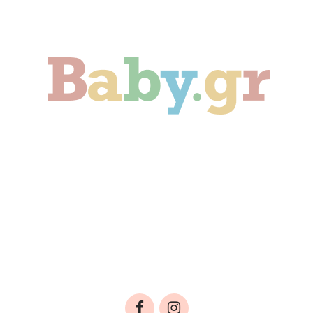
Γονιμότητα
Εγκυμοσύνη
Παιδί
Οικογένεια
Αληθινές Ιστορίες
Cute & Viral
Προτάσεις Αγοράς