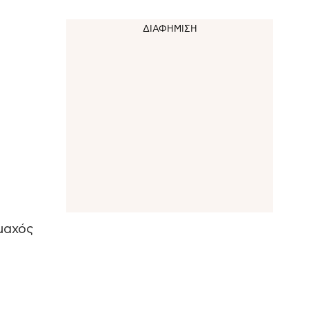
μαχός