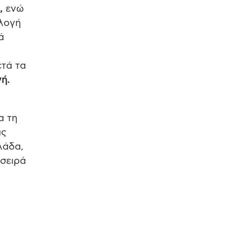
ς,
ενώ
ιλογή
ά
ετά τα
γή.
α τη
άς
λάδα,
 σειρά