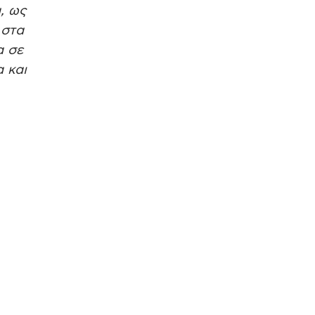
, ως
 στα
α σε
 και