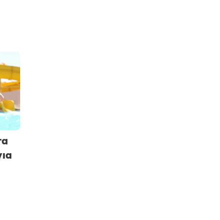
τα
για