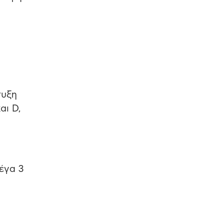
τυξη
αι D,
έγα 3