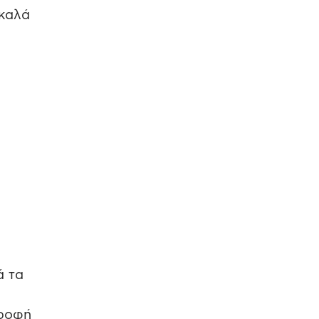
 καλά
ά τα
τροφή