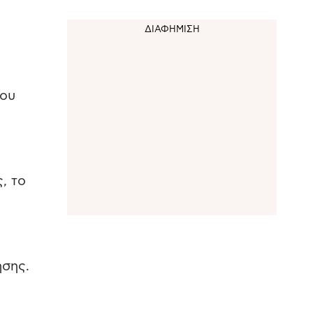
του
, το
ησης.