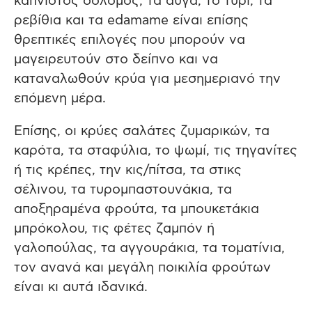
καπνιστός σολομός, τα αυγά, το τυρί, τα
ρεβίθια και τα edamame είναι επίσης
θρεπτικές επιλογές που μπορούν να
μαγειρευτούν στο δείπνο και να
καταναλωθούν κρύα για μεσημεριανό την
επόμενη μέρα.
Επίσης, οι κρύες σαλάτες ζυμαρικών, τα
καρότα, τα σταφύλια, το ψωμί, τις τηγανίτες
ή τις κρέπες, την κις/πίτσα, τα στικς
σέλινου, τα τυρομπαστουνάκια, τα
αποξηραμένα φρούτα, τα μπουκετάκια
μπρόκολου, τις φέτες ζαμπόν ή
γαλοπούλας, τα αγγουράκια, τα τοματίνια,
τον ανανά και μεγάλη ποικιλία φρούτων
είναι κι αυτά ιδανικά.