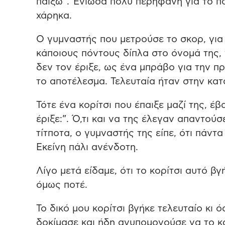
παίξω”. Ένιωσα πολύ περήφανη για το πό
χάρηκα.
Ο γυμναστής που μετρούσε το σκορ, για 
κάποιους πόντους δίπλα στο όνομά της, 
δεν τον έριξε, ως ένα μπράβο για την π
το αποτέλεσμα. Τελευταία ήταν στην κατ
Τότε ένα κορίτσι που έπαιξε μαζί της, έβ
έριξε:”. Ό,τι και να της έλεγαν απαντούσε
τίτποτα, ο γυμναστής της είπε, ότι πάντα
Εκείνη πάλι ανένδοτη.
Λίγο μετά είδαμε, ότι το κορίτσι αυτό 
όμως ποτέ.
Το δικό μου κορίτσι βγήκε τελευταίο κι
δοκίμασε και ήδη ανυπομονούσε να το κά