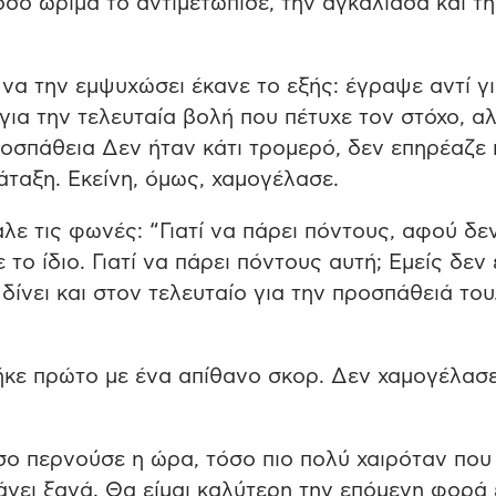
σο ώριμα το αντιμετώπισε, την αγκάλιασα και τη
να την εμψυχώσει έκανε το εξής: έγραψε αντί γι
για την τελευταία βολή που πέτυχε τον στόχο, α
ροσπάθεια Δεν ήταν κάτι τρομερό, δεν επηρέαζε
άταξη. Εκείνη, όμως, χαμογέλασε.
αλε τις φωνές: “Γιατί να πάρει πόντους, αφού δε
 το ίδιο. Γιατί να πάρει πόντους αυτή; Εμείς δεν
 δίνει και στον τελευταίο για την προσπάθειά του
βγήκε πρώτο με ένα απίθανο σκορ. Δεν χαμογέλασ
 όσο περνούσε η ώρα, τόσο πιο πολύ χαιρόταν που
νει ξανά. Θα είμαι καλύτερη την επόμενη φορά 