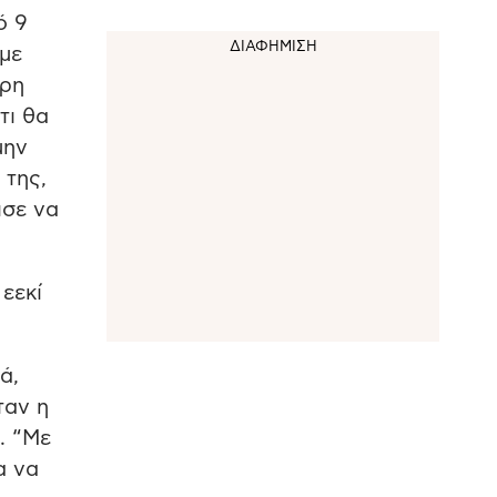
ό 9
αμε
όρη
τι θα
μην
 της,
ισε να
 εεκί
ά,
ταν η
. “Με
α να