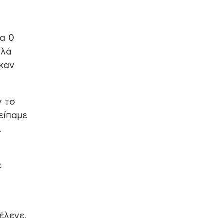
α 0
λλά
 καν
ν το
 είπαμε
.
ε
έλεγε.