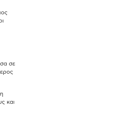
ιος
οι
έσα σε
θερος
τη
υς και