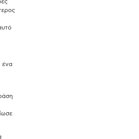
ρές
τερος
αυτό
ι ένα
δράση
είωσε
α