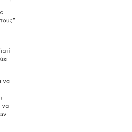
τα
 τους”
ιατί
ύει
ι να
ι
ε να
των
ς