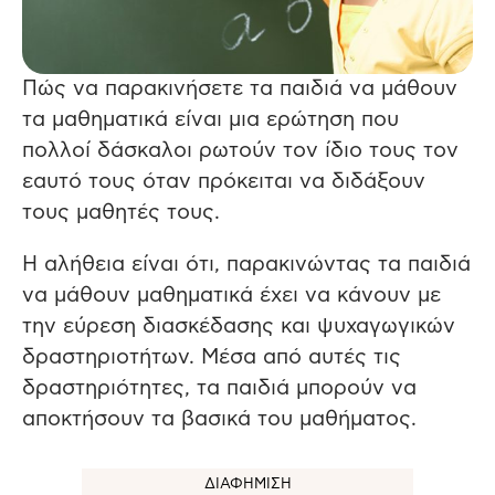
Πώς να παρακινήσετε τα παιδιά να μάθουν
τα μαθηματικά είναι μια ερώτηση που
πολλοί δάσκαλοι ρωτούν τον ίδιο τους τον
εαυτό τους όταν πρόκειται να διδάξουν
τους μαθητές τους.
Η αλήθεια είναι ότι, παρακινώντας τα παιδιά
να μάθουν μαθηματικά έχει να κάνουν με
την εύρεση διασκέδασης και ψυχαγωγικών
δραστηριοτήτων. Μέσα από αυτές τις
δραστηριότητες, τα παιδιά μπορούν να
αποκτήσουν τα βασικά του μαθήματος.