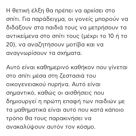
Η θετική έλξη θα πρέπει να αρχίσει στο
σπίτι. Για παράδειγμα, οι γονείς μπορούν να
διδάξουν στα παιδιά τους να μετρήσουν τα
αντικείμενα στο σπίτι τους (μέχρι το 10 ή το
20), να αναζητήσουν μοτίβα και να
αναγνωρίσουν τα σχήματα.
Αυτό είναι καθημερινό καθήκον που γίνεται
στο σπίτι μέσα στη ζεστασιά του
οικογενειακού πυρήνα. Αυτό είναι
σημαντικό, καθώς οι αισθήσεις που
δημιουργεί η πρώτη επαφή των παιδιών με
τα μαθηματικά είναι αυτό που κατά κάποιο
τρόπο θα τους παρακινήσει να
ανακαλύψουν αυτόν τον κόσμο.