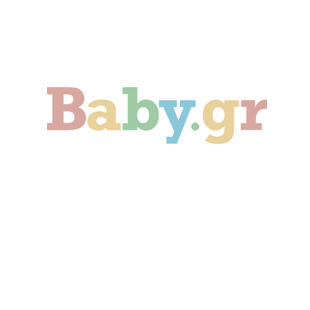
Γονιμότητα
Εγκυμοσύνη
Παιδί
Οικογένεια
Αληθινές Ιστορίες
Cute & Viral
Προτάσεις Αγοράς