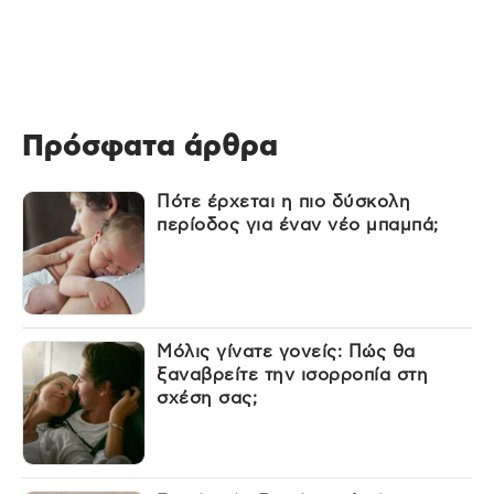
Πρόσφατα άρθρα
Πότε έρχεται η πιο δύσκολη
περίοδος για έναν νέο μπαμπά;
Μόλις γίνατε γονείς: Πώς θα
ξαναβρείτε την ισορροπία στη
σχέση σας;