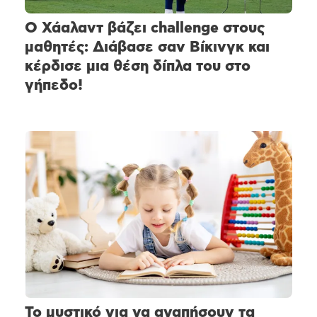
Ο Χάαλαντ βάζει challenge στους
μαθητές: Διάβασε σαν Βίκινγκ και
κέρδισε μια θέση δίπλα του στο
γήπεδο!
Το μυστικό για να αγαπήσουν τα