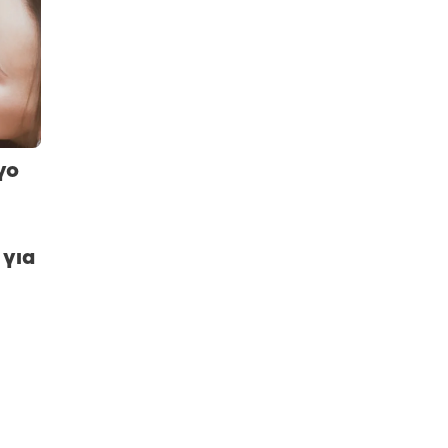
γο
 για