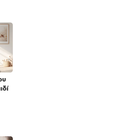
ου
ιδί