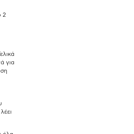
ό 2
ελικά
νά για
ηση
υ
 λέει