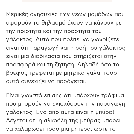
Μερικές ανησυχίες των νέων μαμάδων που
αφορούν το θηλασμό έχουν να
κάνουν
με
την
π
οιότητ
α και την π
οσότητ
α
του
γάλ
α
κτος
.
Αυτό
π
ου
π
ρέ
π
ει
να
γνωρίζετε
είν
αι
ότι
παρα
γωγή
και η
ροή
του
γάλ
α
κτος
είν
αι
μί
α διαδικασία που στηρίζεται στην
π
ροσφορά
και τη ζήτηση. Δηλαδή όσο
το
βρέφος τρέφεται με μητρικό γάλα, τόσο
αυτό συνεχίζει να πα
ράγετ
αι.
Είναι γνωστό επίσης ότι υπάρχουν τρόφιμα
που μπορούν να ενισχύσουν την παρα
γωγή
γάλακτος. Ένα από α
υτά
είναι η μπύρα!
Λέγεται ότι η αλκοόλη της μπ
ύρ
ας μπ
ορεί
να χαλαρώσει τόσο μια μητέρα, ώστε το