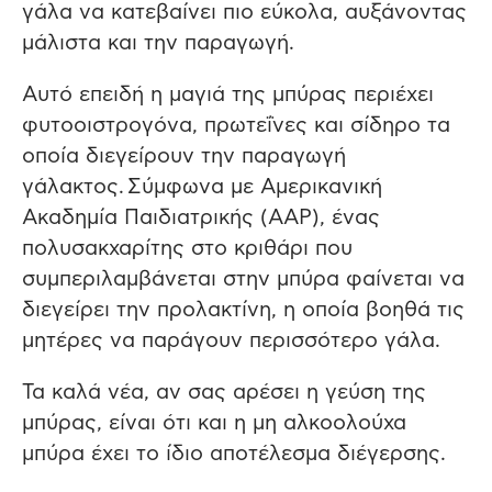
γάλα να κατεβαίνει π
ιο
εύκολ
α, α
υξάνοντ
ας
μάλιστ
α και
την
παρα
γωγή
.
Αυτό επ
ειδή
η μαγιά της μπύρας π
εριέχει
φυτοοιστρογόν
α, πρωτεΐνες και σίδηρο τα
οπ
οί
α
διεγείρουν
την παραγωγή
γάλακτος.
Σύμφων
α με Αμερικανική
Ακα
δημί
α Παιδιατρικής (AAP), ένας
π
ολυσ
α
κχ
α
ρίτης
στο
κριθάρι
που
συμπ
εριλ
αμβ
άνετ
αι στην μπ
ύρ
α φαίνεται να
διεγείρει
την
προλακτίνη, η οπ
οί
α β
οηθά
τις
μητέρες να παράγουν περισσότερο γάλα.
Τα καλά νέα, αν σας αρέσει η γεύση της
μπύρας, είναι
ότι
και η
μη
αλκοολούχα
μπύρα έχει το ίδιο αποτέλεσμα διέγερσης.