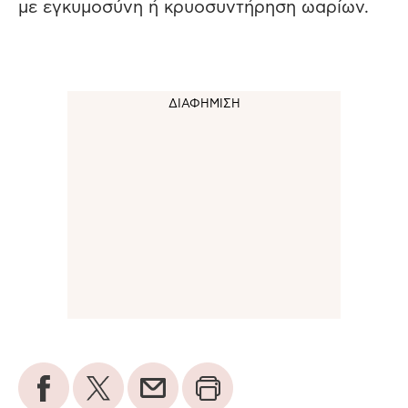
με εγκυμοσύνη ή κρυοσυντήρηση ωαρίων.