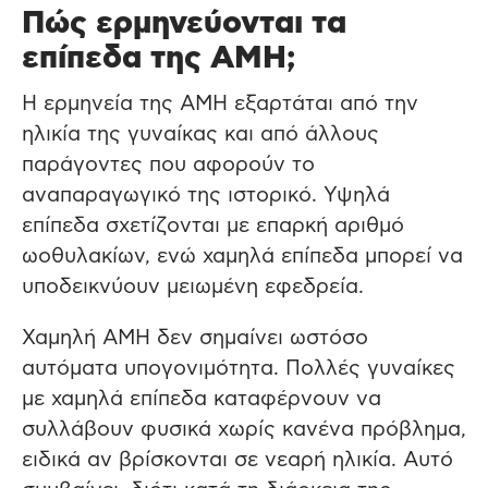
Πώς ερμηνεύονται τα
επίπεδα της ΑΜΗ;
Η ερμηνεία της AMH εξαρτάται από την
ηλικία της γυνα
ίκ
ας και από άλλους
παράγοντες που αφορούν το
αναπαραγωγικό της ιστορικό. Υψηλά
επίπεδα σχετίζονται με επα
ρκή
α
ριθμό
ωοθυλ
α
κίων
,
ενώ
χα
μηλά
επίπ
εδ
α μπ
ορεί
να
υπ
οδεικνύουν
μειωμένη
εφεδρεί
α.
Χα
μηλή
ΑΜΗ
δεν
σημ
α
ίνει
ωστόσο
α
υτόμ
ατα υπ
ογονιμότητ
α.
Πολλές
γυν
α
ίκες
με
χα
μηλά
επίπ
εδ
α κατα
φέρνουν
να
συλλάβουν φυσικά χωρίς κανένα πρόβλημα,
ειδικά αν βρίσκονται σε νεαρή ηλικία. Αυτό