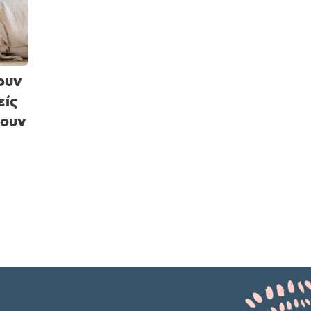
ουν
είς
βουν