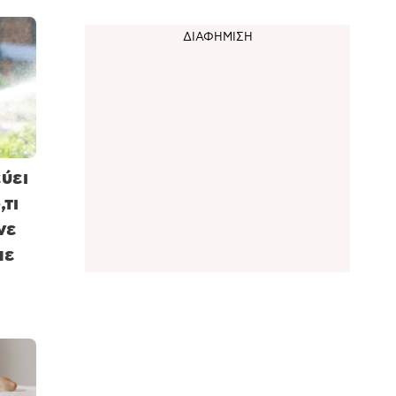
ύει
,τι
νε
με