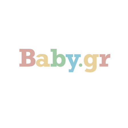
Γονιμότητα
Εγκυμοσύνη
Παιδί
Οικογένεια
Αληθινές Ιστορίες
Cute & Viral
Προτάσεις Αγοράς