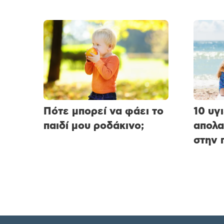
Πότε μπορεί να φάει το
10 υγ
παιδί μου ροδάκινο;
απολα
στην 