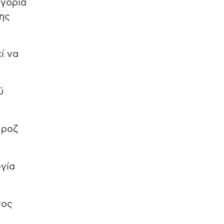
ηγορία
σης
ί να
ύ
 ροζ
ργία
τος