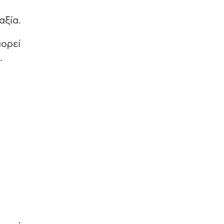
αξία.
πορεί
.