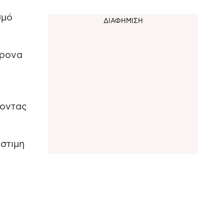
σμό
χρονα
ροντας
στιμη