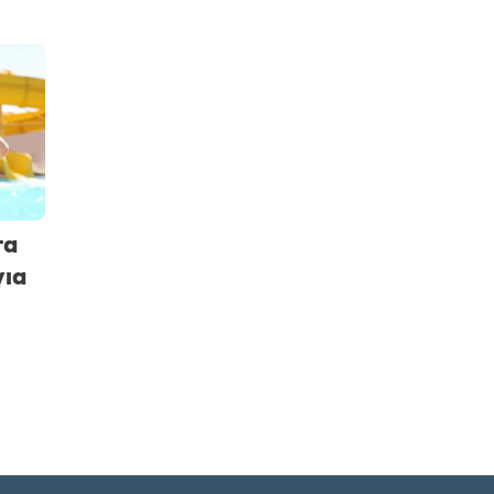
τα
για