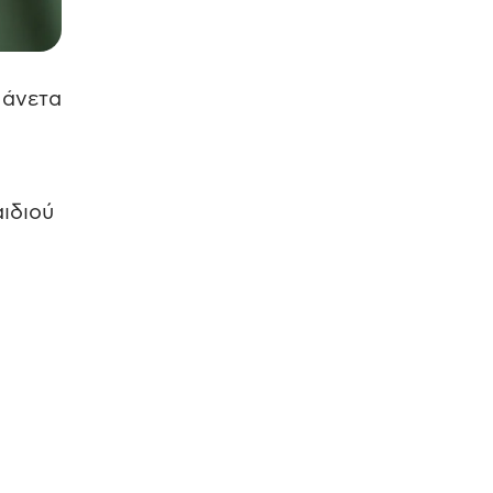
 άνετα
αιδιού