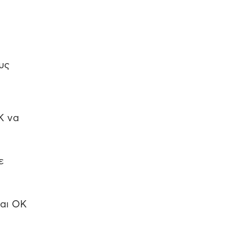
υς
Κ να
ε
ναι ΟΚ