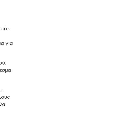
είτε
α για
ου.
θεσμα
ει
λους
 να