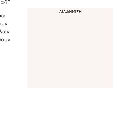
;»?”
ρω
ουν
λων,
ύουν