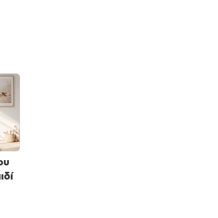
ου
ιδί