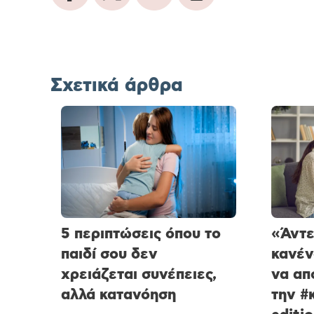
Σχετικά άρθρα
5 περιπτώσεις όπου το
«Άντε
παιδί σου δεν
κανέν
χρειάζεται συνέπειες,
να απ
αλλά κατανόηση
την #