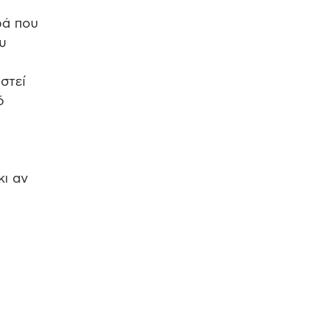
ρά που
υ
στεί
ό
κι αν