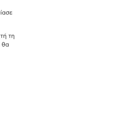
ίασε
τή τη
 θα