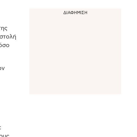
της
ιστολή
πόσο
ον
:
τους