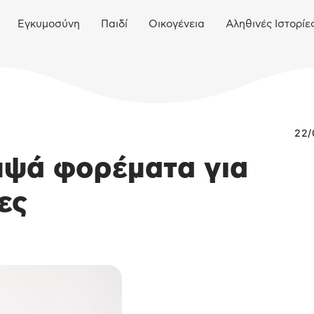
Εγκυμοσύνη
Παιδί
Οικογένεια
Αληθινές Ιστορίε
22/
μψά φορέματα για
ες