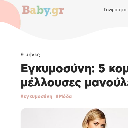
Γονιμότητα
9 μήνες
Εγκυμοσύνη: 5 κο
μέλλουσες μανούλ
εγκυμοσύνη
Μόδα