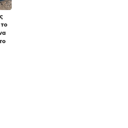
ς
 το
να
το