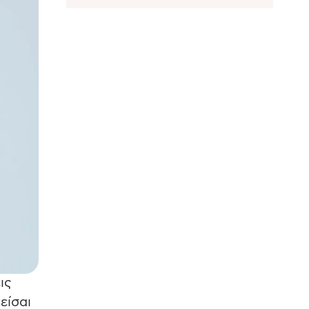
ις
είσαι