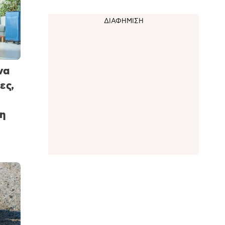
να
ες,
η