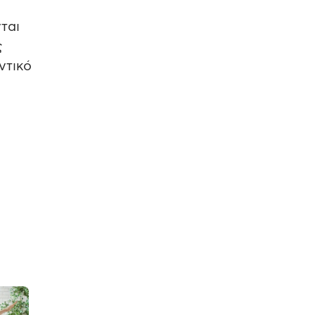
ται
ς
ντικό