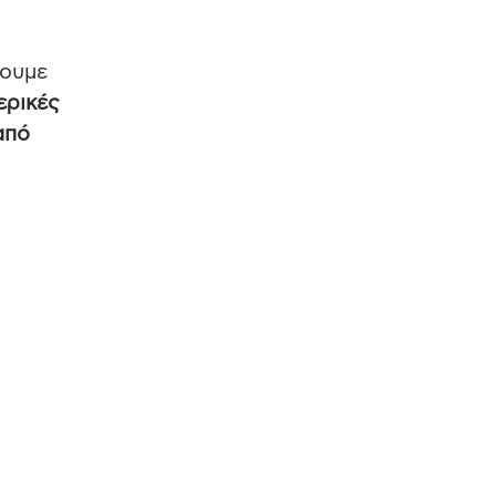
χουμε
ερικές
από