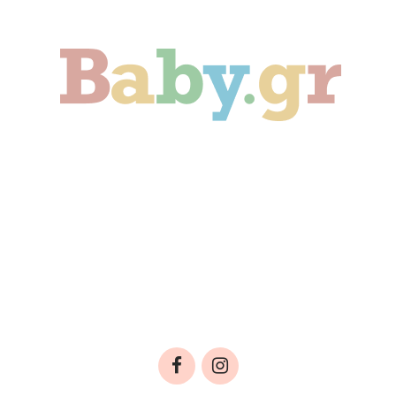
Γονιμότητα
Εγκυμοσύνη
Παιδί
Οικογένεια
Αληθινές Ιστορίες
Cute & Viral
Προτάσεις Αγοράς