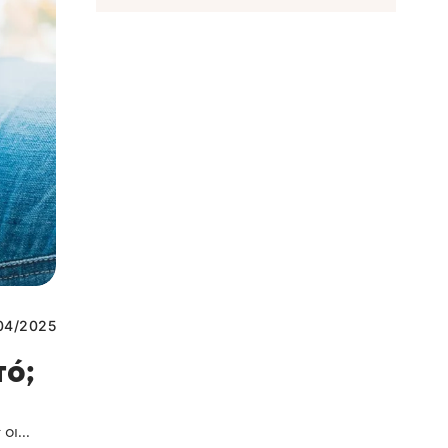
04/2025
τό;
οι...