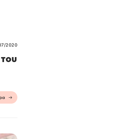
07/2020
 του
ερα