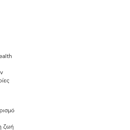
ealth
ών
ρίες
ορισμό
η ζωή