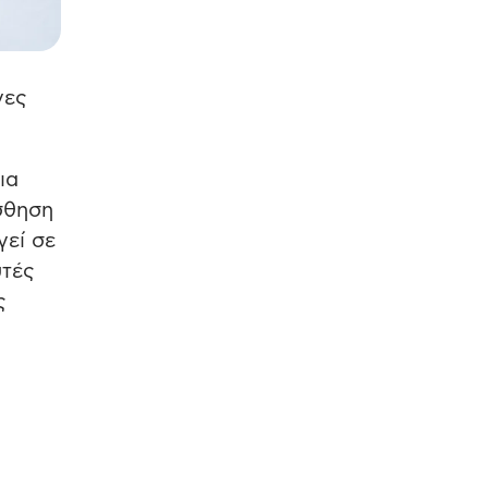
νες
ια
ίσθηση
γεί σε
υτές
ς