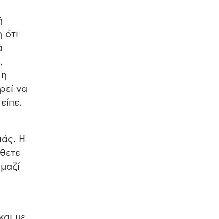
ή
 ότι
ά
,
 η
ρεί να
είπε.
ιάς. Η
ώθετε
 μαζί
και με