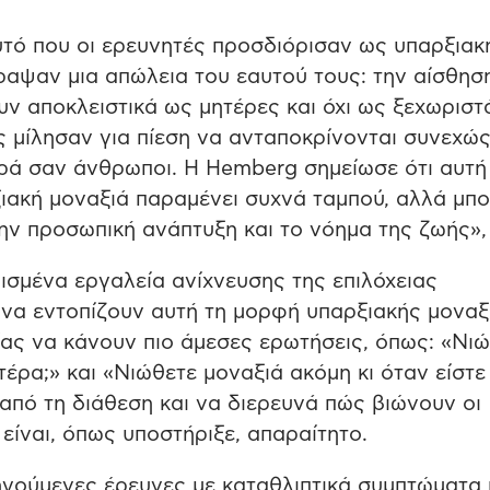
υτό που οι ερευνητές προσδιόρισαν ως υπαρξιακ
ραψαν μια απώλεια του εαυτού τους: την αίσθηση
υν αποκλειστικά ως μητέρες και όχι ως ξεχωριστ
ς μίλησαν για πίεση να ανταποκρίνονται συνεχώς
ρά σαν άνθρωποι. Η Hemberg σημείωσε ότι αυτή
ιακή μοναξιά παραμένει συχνά ταμπού, αλλά μπο
ν προσωπική ανάπτυξη και το νόημα της ζωής», 
ισμένα εργαλεία ανίχνευσης της επιλόχειας
 να εντοπίζουν αυτή τη μορφή υπαρξιακής μοναξ
ίας να κάνουν πιο άμεσες ερωτήσεις, όπως: «Νι
έρα;» και «Νιώθετε μοναξιά ακόμη κι όταν είστε
 από τη διάθεση και να διερευνά πώς βιώνουν οι
ίναι, όπως υποστήριξε, απαραίτητο.
ηγούμενες έρευνες με καταθλιπτικά συμπτώματα 