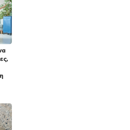
να
ες,
η