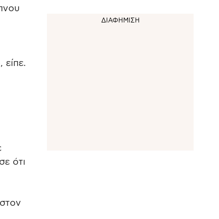
ύπνου
 είπε.
ε
σε ότι
 στον