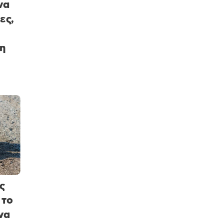
να
ες,
η
ς
 το
να