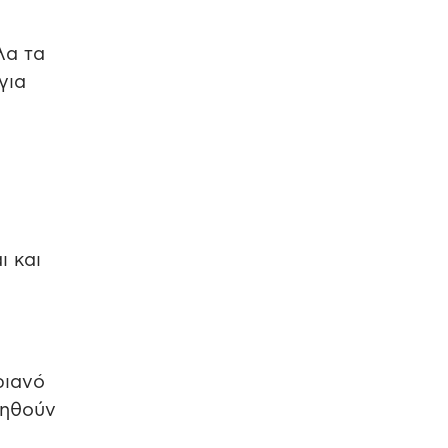
λα τα
για
ι και
ριανό
οηθούν