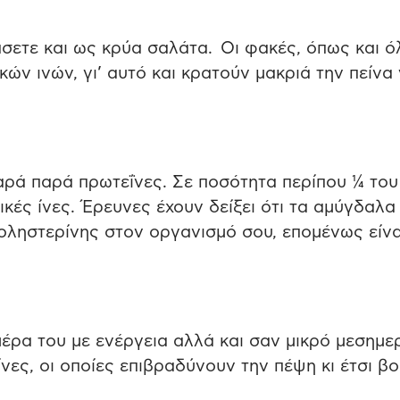
άσετε και ως κρύα σαλάτα. Οι φακές, όπως και ό
ών ινών, γι’ αυτό και κρατούν μακριά την πείνα 
ρά παρά πρωτεΐνες. Σε ποσότητα περίπου ¼ του
κές ίνες. Έρευνες έχουν δείξει ότι τα αμύγδαλα
οληστερίνης στον οργανισμό σου, επομένως είνα
η μέρα του με ενέργεια αλλά και σαν μικρό μεσημε
ίνες, οι οποίες επιβραδύνουν την πέψη κι έτσι β