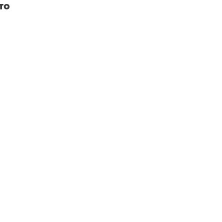
το
ute & Viral
Προτάσεις Αγοράς