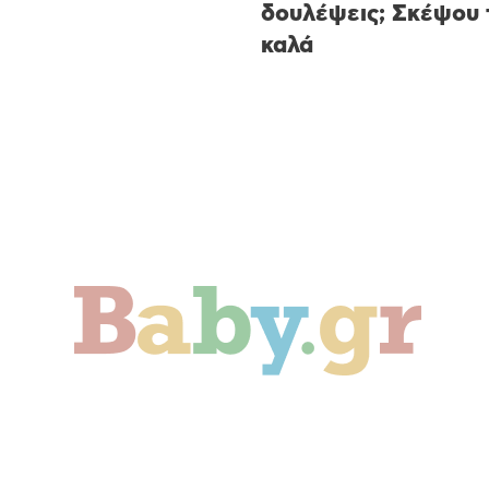
δουλέψεις; Σκέψου 
καλά
ιδί
Οικογένεια
Αληθινές Ιστορίες
C