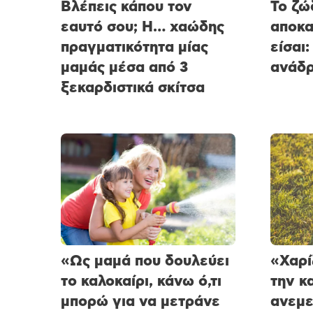
Βλέπεις κάπου τον
Το ζώ
εαυτό σου; Η… χαώδης
αποκα
πραγματικότητα μίας
είσαι:
μαμάς μέσα από 3
ανάδρ
ξεκαρδιστικά σκίτσα
«Ως μαμά που δουλεύει
«Χαρί
το καλοκαίρι, κάνω ό,τι
την κ
μπορώ για να μετράνε
ανεμε